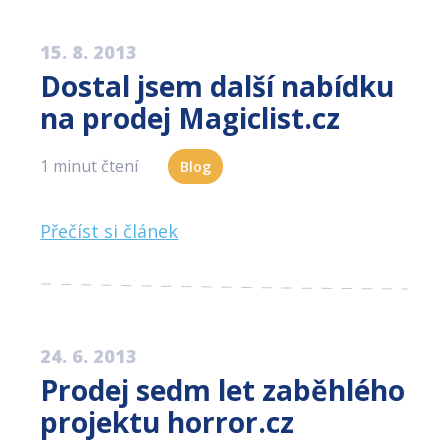
15. 8. 2013
Dostal jsem další nabídku
na prodej Magiclist.cz
1 minut čtení
Blog
Přečíst si článek
24. 6. 2013
Prodej sedm let zaběhlého
projektu horror.cz