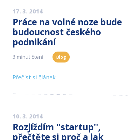
17. 3. 2014
Práce na volné noze bude
budoucnost českého
podnikání
3 minut čtení
Blog
Přečíst si článek
10. 3. 2014
Rozjíždím ''startup'',
přečtěte si proč a jak