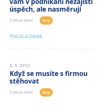
vám v podnikání nezajistí
úspěch, ale nasměrují
3 minut čtení
Blog
Přečíst si článek
8. 9. 2013
Když se musíte s firmou
stěhovat
3 minut čtení
Blog