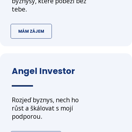
byznysy, které poběží bez
tebe.
MÁM ZÁJEM
Angel Investor
Rozjeď byznys, nech ho
růst a škálovat s mojí
podporou.