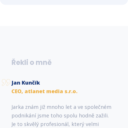
Řekli o mně
Jan Kunčík
Ing. 
CEO, atlanet media s.r.o.
UX de
zvyš
Jarka znám již mnoho let a ve společném
S Jar
podnikání jsme toho spolu hodně zažili.
mnoha
Je to skvělý profesionál, který velmi