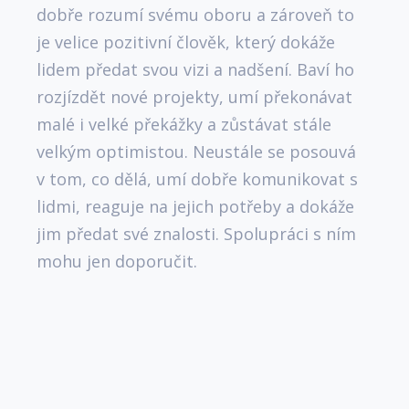
podni
dobře rozumí svému oboru a zároveň to
se mi
je velice pozitivní člověk, který dokáže
také 
lidem předat svou vizi a nadšení. Baví ho
nebo 
rozjízdět nové projekty, umí překonávat
med k
malé i velké překážky a zůstávat stále
na re
velkým optimistou. Neustále se posouvá
zodpo
v tom, co dělá, umí dobře komunikovat s
dopor
lidmi, reaguje na jejich potřeby a dokáže
jim předat své znalosti. Spolupráci s ním
mohu jen doporučit.