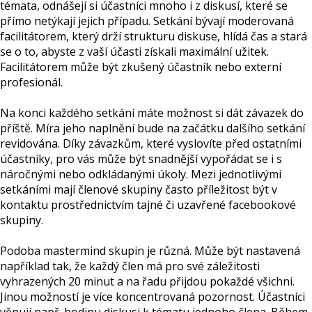
témata, odnášejí si účastníci mnoho i z diskusí, které se
přímo netýkají jejich případu. Setkání bývají moderovaná
facilitátorem, který drží strukturu diskuse, hlídá čas a stará
se o to, abyste z vaší účasti získali maximální užitek.
Facilitátorem může být zkušený účastník nebo externí
profesionál.
Na konci každého setkání máte možnost si dát závazek do
příště. Míra jeho naplnění bude na začátku dalšího setkání
revidována. Díky závazkům, které vyslovíte před ostatními
účastníky, pro vás může být snadnější vypořádat se i s
náročnými nebo odkládanými úkoly. Mezi jednotlivými
setkáními mají členové skupiny často příležitost být v
kontaktu prostřednictvím tajné či uzavřené facebookové
skupiny.
Podoba mastermind skupin je různá. Může být nastavená
například tak, že každý člen má pro své záležitosti
vyhrazených 20 minut a na řadu přijdou pokaždé všichni.
Jinou možností je více koncentrovaná pozornost. Účastníci