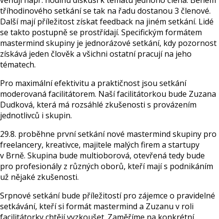
věnují např. hodinu diskusi k tématu jednoho člena. Během
tříhodinového setkání se tak na řadu dostanou 3 členové.
Další mají příležitost získat feedback na jiném setkání. Lidé
se takto postupně se prostřídají. Specifickým formátem
mastermind skupiny je jednorázové setkání, kdy pozornost
získává jeden člověk a všichni ostatní pracují na jeho
tématech.
Pro maximální efektivitu a praktičnost jsou setkání
moderovaná facilitátorem. Naší facilitátorkou bude Zuzana
Dudková, která má rozsáhlé zkušenosti s provázením
jednotlivců i skupin.
29.8. proběhne první setkání nové mastermind skupiny pro
freelancery, kreativce, majitele malých firem a startupy
v Brně. Skupina bude multioborová, otevřená tedy bude
pro profesionály z různých oborů, kteří mají s podnikáním
už nějaké zkušenosti.
Srpnové setkání bude příležitostí pro zájemce o pravidelné
setkávání, kteří si formát mastermind a Zuzanu v roli
facilitátorky chtějí vyzkoušet. Zaměříme na konkrétní