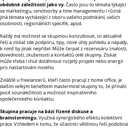
obdobné záležitosti jako vy.
Často jsou to témata týkající
se marketingu, cenotvorby a time managementu i různá
jiná témata vycházející z oboru vašeho podnikání, vašich
osobností, regionálních specifik, apod.
Každý má možnost se skupinou konzultovat, co aktuálně
řeší a získat zde podporu, tipy, nové úhly pohledu a nápady,
k nimž by jinak nepřišel. Může čerpat z rezervoáru znalostí,
dovedností, zkušeností a kontaktů celé skupiny. Získat
může třeba i chuť dotáhnout rozjetý projekt nebo energii
pro nastartování nového.
Zvláště u freelancerů, kteří často pracují z home office, je
dalším velkým benefitem mastermind skupiny to, že přináší
pocit sounáležitosti a možnost inspirativního
společenského kontaktu.
Skupina pracuje na bázi řízené diskuse a
brainstormingu.
Využívá synergického efektu kolektivní
práce. Vzhledem k tomu, že účastníci většinou řeší podobná