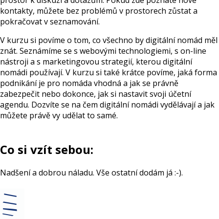
prostor k diskuzi a dotazům. Pokud zde poznáte nové
kontakty, můžete bez problémů v prostorech zůstat a
pokračovat v seznamování.
V kurzu si povíme o tom, co všechno by digitální nomád měl
znát. Seznámíme se s webovými technologiemi, s on-line
nástroji a s marketingovou strategií, kterou digitální
nomádi používají. V kurzu si také krátce povíme, jaká forma
podnikání je pro nomáda vhodná a jak se právně
zabezpečit nebo dokonce, jak si nastavit svoji účetní
agendu. Dozvíte se na čem digitální nomádi vydělávají a jak
můžete právě vy udělat to samé.
Co si vzít sebou:
Nadšení a dobrou náladu. Vše ostatní dodám já :-).