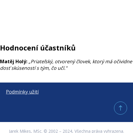
Hodnocení účastníků
Matěj Holý:
„Priateľský, otvorený človek, ktorý má očividne
dosť skúseností s tým, čo učí."
Podmínky užití
Jarek Mikes, MSc. © 2002 – 2024, Všechna práva vyhrazena.