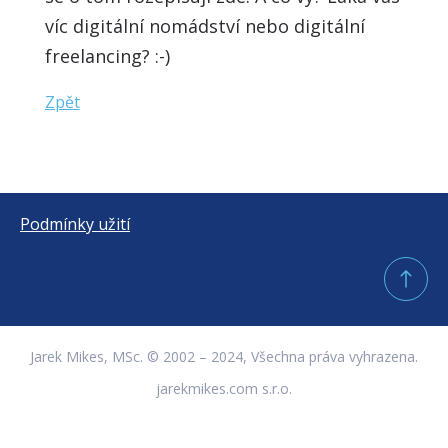
víc digitální nomádství nebo digitální
freelancing? :-)
Zpět
Podmínky užití
Jarek Mikes, MSc. © 2002 – 2024, Všechna práva vyhrazena.
jarekmikes.com s.r.o.