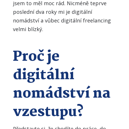
jsem to měl moc rád. Nicméně teprve
poslední dva roky mi je digitální
nomádství a vůbec digitální freelancing
velmi blízký.
Proč je
digitální
nomádství na
vzestupu?
Představte si, že chodíte do práce, do